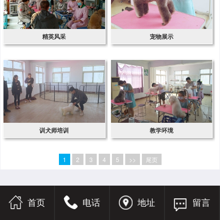
精英风采
宠物展示
训犬师培训
教学环境
1
2
3
4
5
>>
尾页
首页
电话
地址
留言