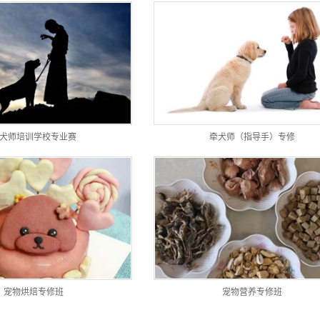
犬师培训学校专业赛
牵犬师（指导手）专修
宠物烘焙专修班
宠物营养专修班