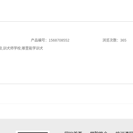
产品编号：1568708552
浏览次数：365
校
,
训犬师学校
,
哪里能学训犬